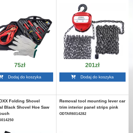
75zł
201zł
Dodaj do koszyka
Dodaj do koszyka
XX Folding Shovel
Removal tool mounting lever car
al Black Shovel Hoe Saw
trim interior panel strips pink
Pouch
ODTAR6014282
6014250