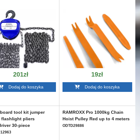
201zł
19zł
Dodaj do koszyka
Dodaj do koszyka
board tool kit jumper
RAMROXX Pro 1000kg Chain
 flashlight pliers
Hoist Pulley Red up to 4 meters
river 30-piece
ODTD29886
12963