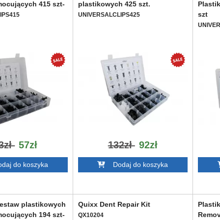
ocujących 415 szt-
plastikowych 425 szt.
Plasti
szt
IPS415
UNIVERSALCLIPS425
UNIVER
3zł
57zł
132zł
92zł
aj do koszyka
Dodaj do koszyka
Zestaw plastikowych
Quixx Dent Repair Kit
Plasti
ocujących 194 szt-
Remova
QX10204