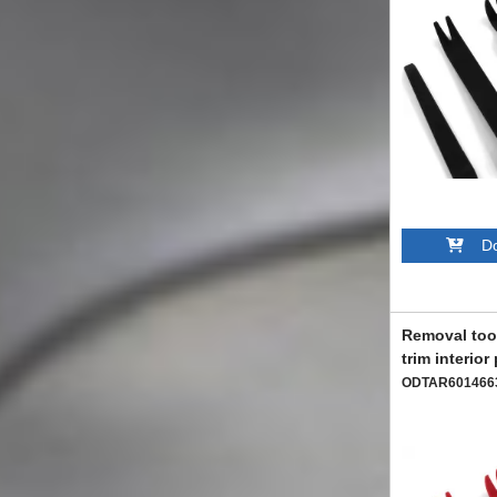
Dod
Removal tool
trim interior
ODTAR601466