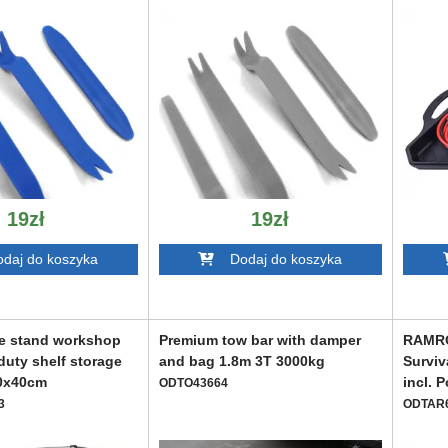
19zł
19zł
aj do koszyka
Dodaj do koszyka
re stand workshop
Premium tow bar with damper
RAMRO
duty shelf storage
and bag 1.8m 3T 3000kg
Surviv
20x40cm
incl. 
ODTO43664
3
ODTAR