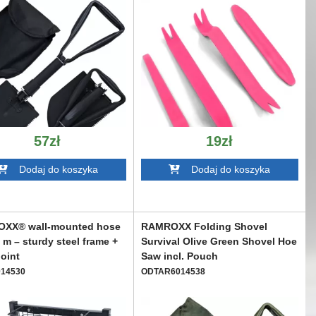
57zł
19zł
Dodaj do koszyka
Dodaj do koszyka
XX® wall-mounted hose
RAMROXX Folding Shovel
8 m – sturdy steel frame +
Survival Olive Green Shovel Hoe
joint
Saw incl. Pouch
14530
ODTAR6014538