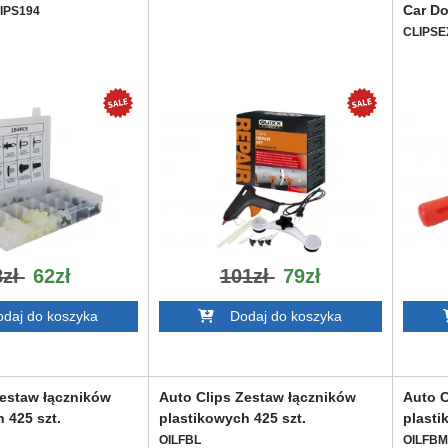
Car Do
IPS194
CLIPSE
8zł
62zł
101zł
79zł
aj do koszyka
Dodaj do koszyka
Zestaw łączników
Auto Clips Zestaw łączników
Auto C
 425 szt.
plastikowych 425 szt.
plasti
OILFBL
OILFBM