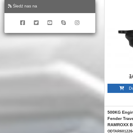
Śledź nas na
1
Dod
500KG Engin
Fender Trav
RAMROXX B
ODTAR601226