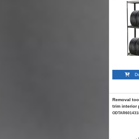
Dod
Removal tool
trim interior
ODTAR601431