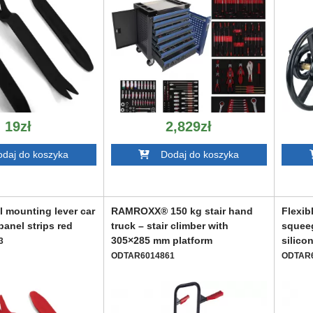
19zł
2,829zł
aj do koszyka
Dodaj do koszyka
 mounting lever car
RAMROXX® 150 kg stair hand
Flexib
 panel strips red
truck – stair climber with
squee
305×285 mm platform
silico
3
ODTAR6014861
ODTAR