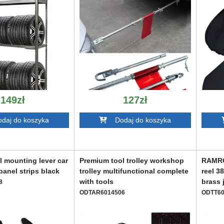
149zł
127zł
aj do koszyka
Dodaj do koszyka
 mounting lever car
Premium tool trolley workshop
RAMRO
 panel strips black
trolley multifunctional complete
reel 3
with tools
brass 
8
ODTAR6014506
ODTT60