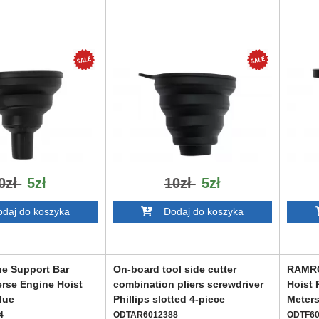
0zł
5zł
10zł
5zł
aj do koszyka
Dodaj do koszyka
e Support Bar
On-board tool side cutter
RAMRO
erse Engine Hoist
combination pliers screwdriver
Hoist 
lue
Phillips slotted 4-piece
Meter
4
ODTAR6012388
ODTF60