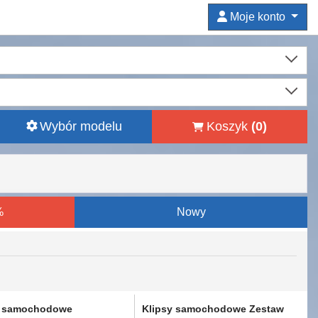
Moje konto
Wybór modelu
Koszyk
(
0
)
%
Nowy
y samochodowe
Klipsy samochodowe Zestaw