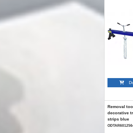
Dod
Removal tool
decorative tr
strips blue
ODTAR601256