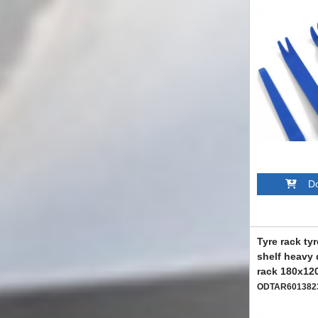
Dod
Tyre rack ty
shelf heavy 
rack 180x1
ODTAR601382