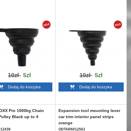
10zł
5zł
10zł
5zł
Dodaj do koszyka
Dodaj do koszyka
XX Pro 1000kg Chain
Expansion tool mounting lever
Pulley Black up to 4
car trim interior panel strips
s
orange
12438
ODTAR6012563