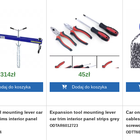
314zł
45zł
aj do koszyka
Dodaj do koszyka
 mounting lever car
Expansion tool mounting lever
Car on
ims interior panel
car trim interior panel strips grey
cables
screwd
ODTAR6012723
4
ODTT60