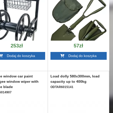
253zł
57zł
Dodaj do koszyka
Dodaj do koszyka
le window car paint
Load dolly 580x300mm, load
gee window wiper with
capacity up to 400kg
ne blade
ODTAR6015141
6014907