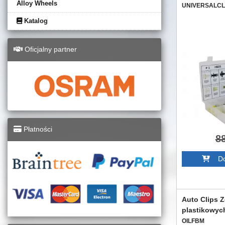
Alloy Wheels
UNIVERSALCL
Katalog
Oficjalny partner
Płatności
8
Dod
Auto Clips 
plastikowych
OILFBM