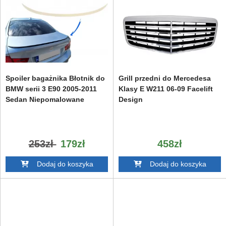
Spoiler bagażnika Błotnik do
Grill przedni do Mercedesa
BMW serii 3 E90 2005-2011
Klasy E W211 06-09 Facelift
Sedan Niepomalowane
Design
253zł
179zł
458zł
Dodaj do koszyka
Dodaj do koszyka