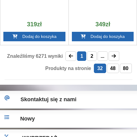
319zł
349zł
Dodaj do koszyka
Dodaj do koszyka
Znaleźliśmy
6271
wyniki
1
2
...
Produkty na stronie
32
48
80
Skontaktuj się z nami
Nowy