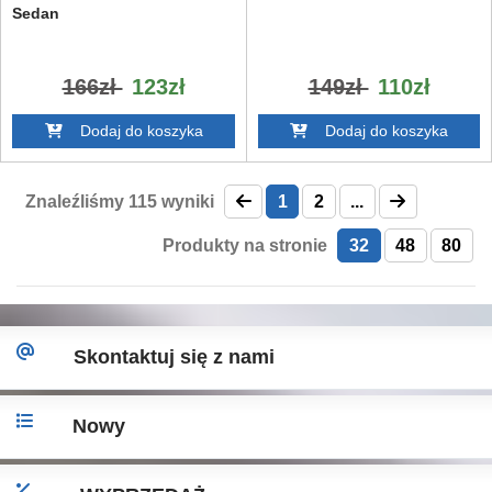
Sedan
166zł
123zł
149zł
110zł
Dodaj do koszyka
Dodaj do koszyka
Znaleźliśmy
115
wyniki
1
2
...
Produkty na stronie
32
48
80
Skontaktuj się z nami
Nowy