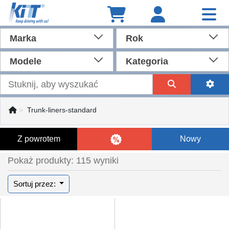
Marka
Rok
Modele
Kategoria
Trunk-liners-standard
Z powrotem
Nowy
Pokaż produkty: 115 wyniki
Sortuj przez: