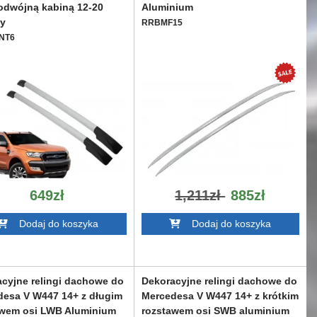
odwójną kabiną 12-20
Aluminium
ny
RRBMF15
NT6
649zł
1,211zł
885zł
Dodaj do koszyka
Dodaj do koszyka
cyjne relingi dachowe do
Dekoracyjne relingi dachowe do
desa V W447 14+ z długim
Mercedesa V W447 14+ z krótkim
awem osi LWB Aluminium
rozstawem osi SWB aluminium