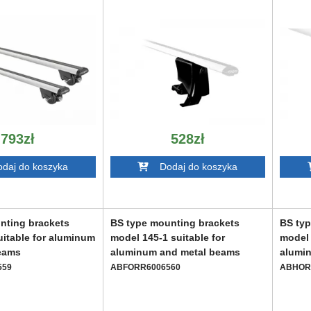
793zł
528zł
aj do koszyka
Dodaj do koszyka
nting brackets
BS type mounting brackets
BS typ
uitable for aluminum
model 145-1 suitable for
model 
eams
aluminum and metal beams
alumi
559
ABFORR6006560
ABHOR