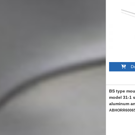
Dod
BS type mou
model 31-1 s
aluminum an
ABHORR6006