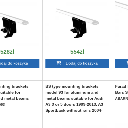
528zł
554zł
aj do koszyka
Dodaj do koszyka
nting brackets
BS type mounting brackets
Farad 
uitable for
model 93 for aluminum and
Bars S
d metal beams
metal beams suitable for Audi
ABARR
A3 3 or 5 doors 1999-2013, A3
563
Sportback without rails 2004-
2012, Infiniti Q50 after 2015, MG
4 Electric after 2022