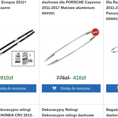
 Evoque 2011+
dachowe dla PORSCHE Cayenne
Dla R
czarne
2011-2017 Matowe aluminium
2011-2
Panor
RRPO01
RRRR0
910zł
775zł
410zł
aj do koszyka
Dodaj do koszyka
koracyjne relingi
Dekoracyjny Relingi
Bagażn
 HONDA CRV 2012-
Dekoracyjne relingi dachowe
dacho