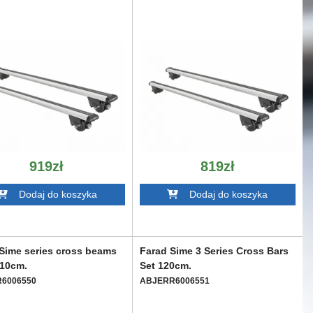
919zł
819zł
Dodaj do koszyka
Dodaj do koszyka
Sime series cross beams
Farad Sime 3 Series Cross Bars
110cm.
Set 120cm.
6006550
ABJERR6006551