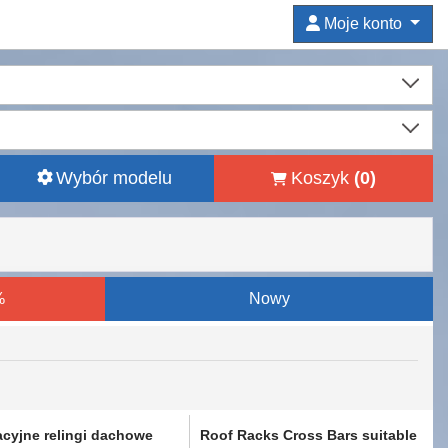
Moje konto
Wybór modelu
Koszyk
(
0
)
%
Nowy
cyjne relingi dachowe
Roof Racks Cross Bars suitable