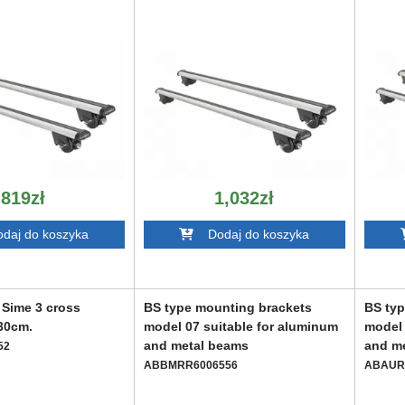
819zł
1,032zł
aj do koszyka
Dodaj do koszyka
 Sime 3 cross
BS type mounting brackets
BS typ
30cm.
model 07 suitable for aluminum
model 
and metal beams
and m
52
ABBMRR6006556
ABAUR