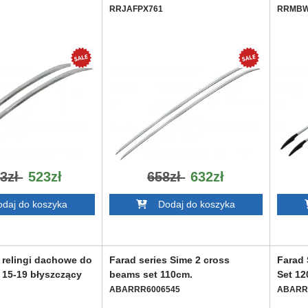
RRJAFPX761
RRMBW
23zł
523zł
658zł
632zł
aj do koszyka
Dodaj do koszyka
 relingi dachowe do
Farad series Sime 2 cross
Farad 
15-19 błyszczący
beams set 110cm.
Set 12
ABARRR6006545
ABARR