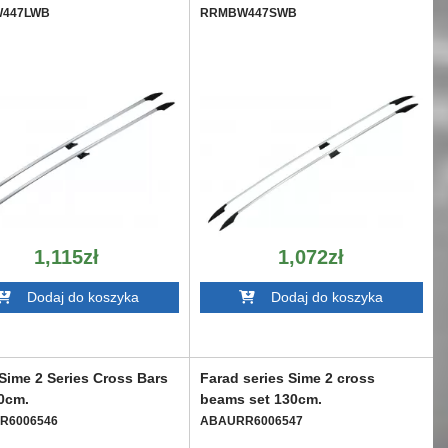
447LWB
RRMBW447SWB
1,115zł
1,072zł
Dodaj do koszyka
Dodaj do koszyka
Sime 2 Series Cross Bars
Farad series Sime 2 cross
0cm.
beams set 130cm.
R6006546
ABAURR6006547