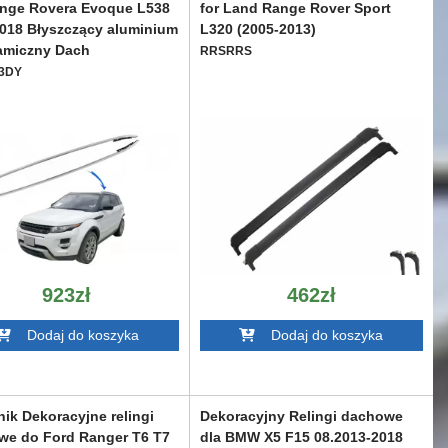
ange Rovera Evoque L538
for Land Range Rover Sport
018 Błyszczący aluminium
L320 (2005-2013)
amiczny Dach
RRSRRS
3DY
923zł
462zł
Dodaj do koszyka
Dodaj do koszyka
ik Dekoracyjne relingi
Dekoracyjny Relingi dachowe
we do Ford Ranger T6 T7
dla BMW X5 F15 08.2013-2018