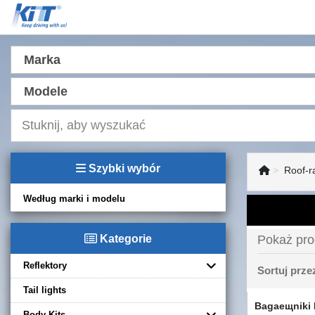
Marka
Modele
Szybki wybór
Roof-ra
Według marki i modelu
Kategorie
Pokaż pro
Reflektory
Sortuj prz
Tail lights
Bagaещniki 
Body Kits