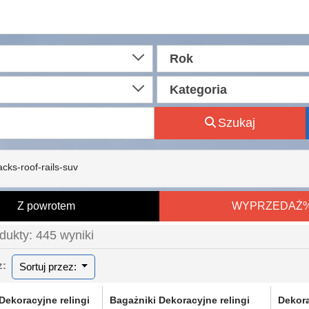
Rok
Kategoria
Szukaj
cks-roof-rails-suv
Z powrotem
WYPRZEDAŻ
dukty: 445 wyniki
ez:
Sortuj przez:
Dekoracyjne relingi
Bagażniki Dekoracyjne relingi
Dekora