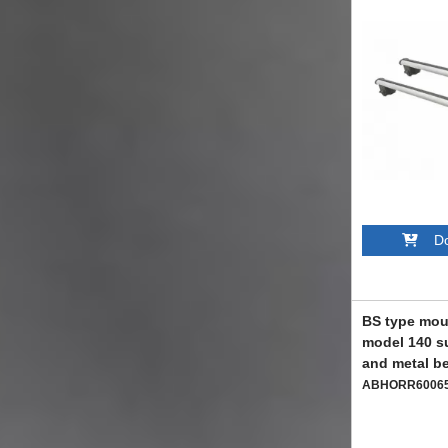
Dod
BS type mou
model 140 s
and metal b
ABHORR6006