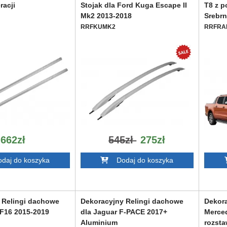
racji
Stojak dla Ford Kuga Escape II
T8 z p
Mk2 2013-2018
Srebr
RRFKUMK2
RRFRA
662zł
545zł
275zł
aj do koszyka
Dodaj do koszyka
 Relingi dachowe
Dekoracyjny Relingi dachowe
Dekora
F16 2015-2019
dla Jaguar F-PACE 2017+
Merce
Aluminium
rozst