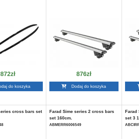
872zł
876zł
aj do koszyka
Dodaj do koszyka
eries cross bars set
Farad Sime series 2 cross bars
Farad 
set 160cm.
set 3 
48
ABMERR6006549
ABCIRR