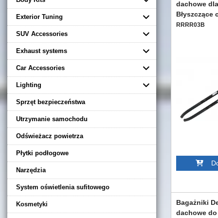
dachowe dla
Błyszczące 
Exterior Tuning
RRRR03B
SUV Accessories
Exhaust systems
Car Accessories
Lighting
Sprzęt bezpieczeństwa
Utrzymanie samochodu
Odświeżacz powietrza
Płytki podłogowe
Dod
Narzędzia
System oświetlenia sufitowego
Bagażniki De
Kosmetyki
dachowe do