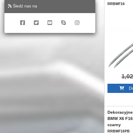
RRBMF16
Śledź nas na
1,0
Dod
Dekoracyjne
BMW X6 F16 
czarny
RRBMF16PB