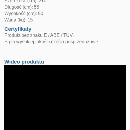
Szerokość (cm): 210
Długość (cm): 55
Wysokość (cm): 90
Waga (kg): 15
Certyfikaty
Produkt bez znaku E / ABE / TUV.
Są to wysokiej jakości części posprzedażowe.
Wideo produktu