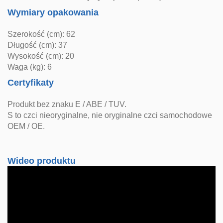
Wymiary opakowania
Szerokość (cm): 62
Długość (cm): 37
Wysokość (cm): 20
Waga (kg): 6
Certyfikaty
Produkt bez znaku E / ABE / TUV.
S to czci nieoryginalne, nie oryginalne czci samochodowe
OEM / OE.
Wideo produktu