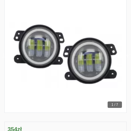
1 / 7
354zł