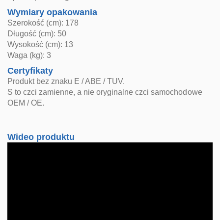
Wymiary opakowania
Szerokość (cm): 178
Długość (cm): 50
Wysokość (cm): 13
Waga (kg): 3
Certyfikaty
Produkt bez znaku E / ABE / TUV.
S to czci zamienne, a nie oryginalne czci samochodowe
OEM / OE.
Wideo produktu