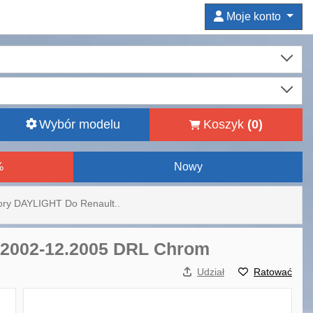
Moje konto
Wybór modelu
Koszyk
(
0
)
%
Nowy
tory DAYLIGHT Do Renault..
.2002-12.2005 DRL Chrom
Udział
Ratować