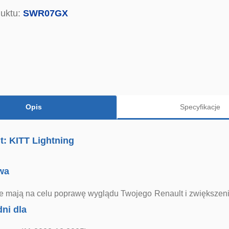
uktu:
SWR07GX
Opis
Specyfikacje
: KITT Lightning
wa
 te mają na celu poprawę wyglądu Twojego Renault i zwiększen
ni dla