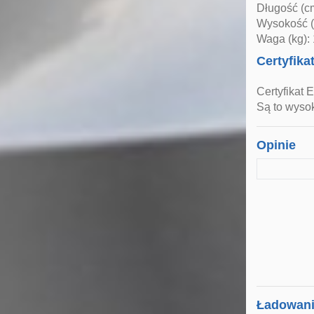
Długość (c
Wysokość (
Waga (kg):
Certyfika
Certyfikat 
Są to wysok
Opinie
Ładowanie