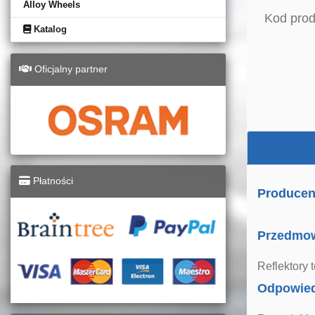
Alloy Wheels
Kod prod
Katalog
Oficjalny partner
Płatności
Producent
Przedmo
Reflektory
Odpowied