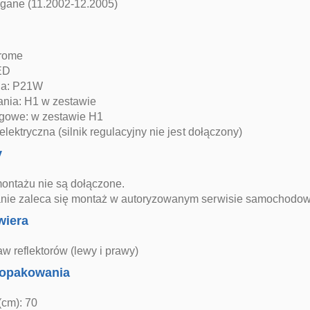
gane (11.2002-12.2005)
hrome
ED
ja: P21W
ania: H1 w zestawie
ogowe: w zestawie H1
elektryczna (silnik regulacyjny nie jest dołączony)
y
montażu nie są dołączone.
ie zaleca się montaż w autoryzowanym serwisie samochodo
wiera
w reflektorów (lewy i prawy)
opakowania
(cm): 70