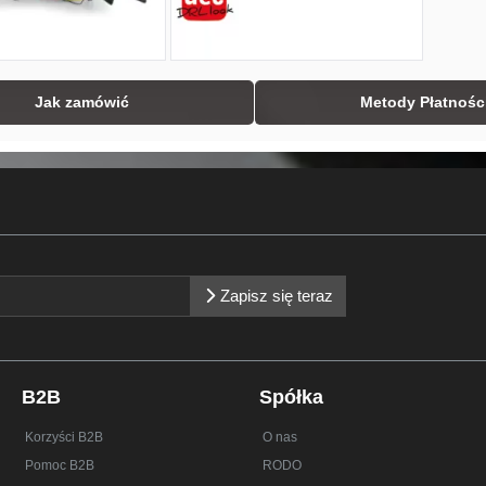
Jak zamówić
Metody Płatnośc
Zapisz się teraz
B2B
Spółka
Korzyści B2B
O nas
Pomoc B2B
RODO