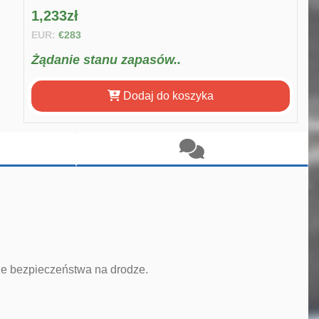
1,233zł
EUR:
€283
Żądanie stanu zapasów..
Dodaj do koszyka
ie bezpieczeństwa na drodze.