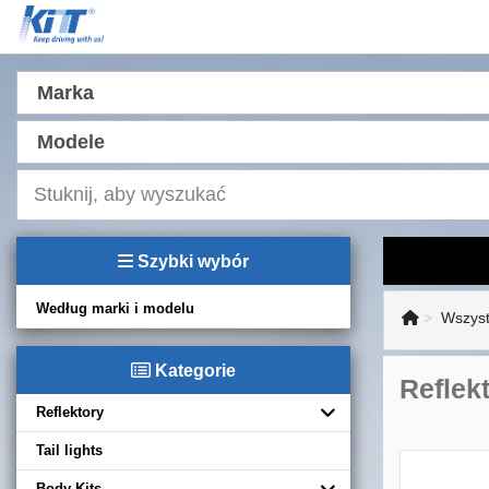
Marka
Modele
Szybki wybór
Według marki i modelu
Wszyst
Kategorie
Reflek
Reflektory
Tail lights
Body Kits