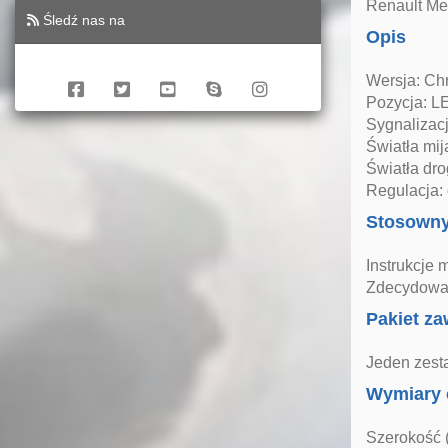
Renault Me
Śledź nas na
Opis
Wersja: C
Pozycja: L
Sygnalizac
Światła mij
Światła dr
Regulacja: 
Stosown
Instrukcje 
Zdecydowan
Pakiet za
Jeden zesta
Wymiary 
Szerokość 