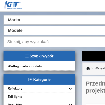
Marka
Modele
Szybki wybór
Według marki i modelu
Wszyst
Kategorie
Przedn
Reflektory
projek
Tail lights
Body Kits