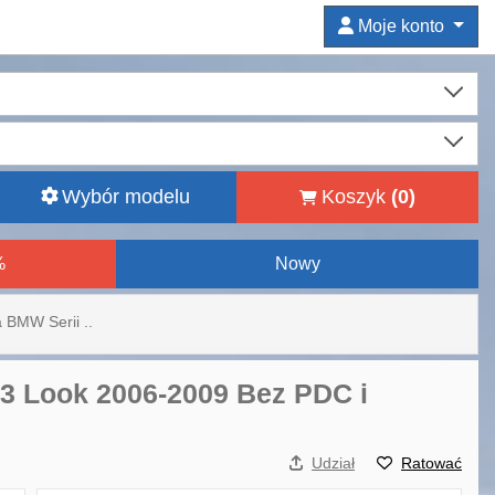
Moje konto
Wybór modelu
Koszyk
(
0
)
%
Nowy
 BMW Serii ..
M3 Look 2006-2009 Bez PDC i
Udział
Ratować