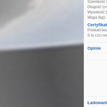
Szerokość 
Długość (c
Wysokość (
Waga (kg):
Certyfika
Produkt be
S to czci n
Opinie
Ładowanie