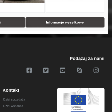
i
Informacje wysyłkowe
Podążaj za nami
Kontakt
Dział sprzedaży
Dział wsparcia