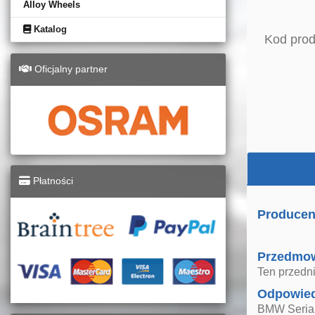
Alloy Wheels
Katalog
Kod prod
Oficjalny partner
Płatności
Producent
Przedmo
Ten przedn
Odpowied
BMW Seria 