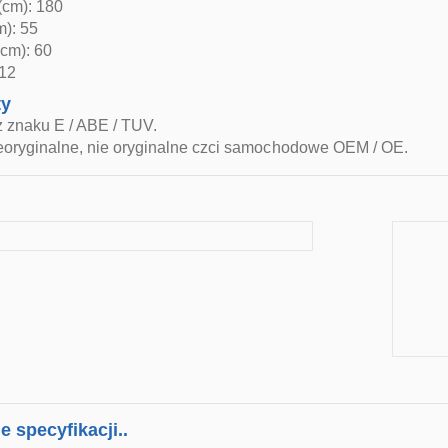
(cm): 180
m): 55
cm): 60
 12
ty
z znaku E / ABE / TUV.
ieoryginalne, nie oryginalne czci samochodowe OEM / OE.
 specyfikacji..