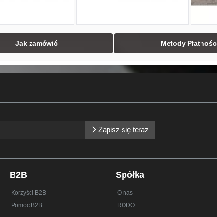
Jak zamówić
Metody Płatnośc
Zapisz się teraz
B2B
Spółka
Korzyści B2B
O nas
Pomoc B2B
RODO