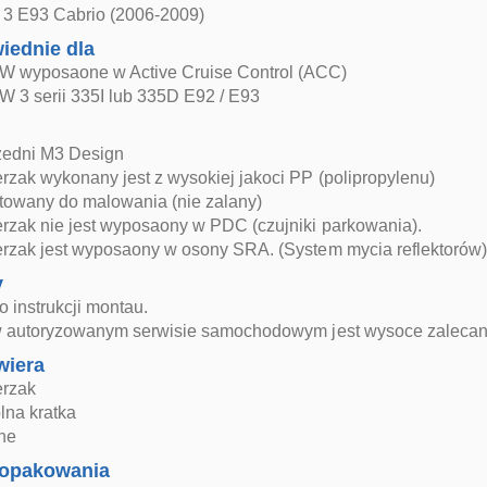
3 E93 Cabrio (2006-2009)
iednie dla
 wyposaone w Active Cruise Control (ACC)
 3 serii 335I lub 335D E92 / E93
zedni M3 Design
rzak wykonany jest z wysokiej jakoci PP (polipropylenu)
otowany do malowania (nie zalany)
erzak nie jest wyposaony w PDC (czujniki parkowania).
erzak jest wyposaony w osony SRA. (System mycia reflektorów)
y
 instrukcji montau.
 w autoryzowanym serwisie samochodowym jest wysoce zalecan
wiera
erzak
lna kratka
zne
opakowania