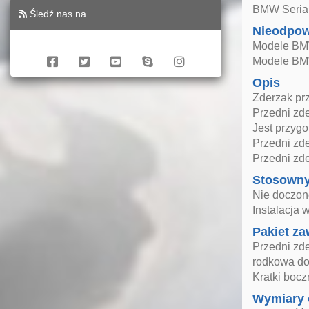
BMW Seria 
Śledź nas na
Nieodpow
Modele BMW
Modele BMW
Opis
Zderzak pr
Przedni zde
Jest przyg
Przedni zd
Przedni zd
Stosown
Nie doczono
Instalacja
Pakiet za
Przedni zd
rodkowa do
Kratki boc
Wymiary 