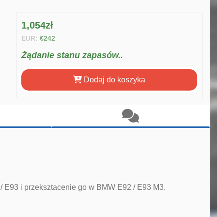
1,054zł
EUR:
€242
Żądanie stanu zapasów..
Dodaj do koszyka
/ E93 i przeksztacenie go w BMW E92 / E93 M3.