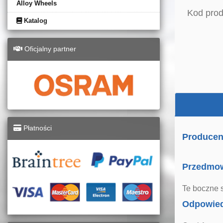
Alloy Wheels
Kod prod
Katalog
Oficjalny partner
Płatności
Producen
Przedmo
Te boczne 
Odpowied