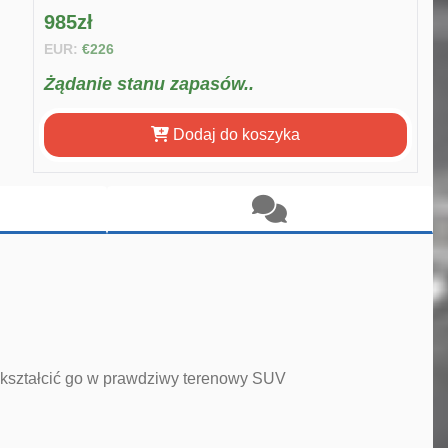
985zł
EUR:
€226
Żądanie stanu zapasów..
Dodaj do koszyka
ekształcić go w prawdziwy terenowy SUV