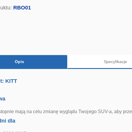
uktu:
RBO01
Opis
Specyfikacje
t: KITT
wa
stopnie mają na celu zmianę wyglądu Twojego SUV-a, aby prz
ni dla