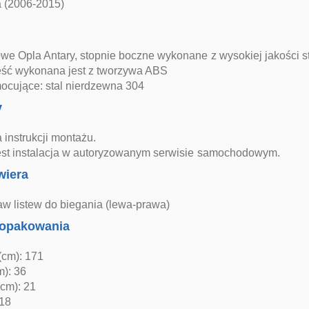
a (2006-2015)
we Opla Antary, stopnie boczne wykonane z wysokiej jakości s
ść wykonana jest z tworzywa ABS
ocujące: stal nierdzewna 304
y
 instrukcji montażu.
est instalacja w autoryzowanym serwisie samochodowym.
wiera
aw listew do biegania (lewa-prawa)
opakowania
(cm): 171
m): 36
cm): 21
 18