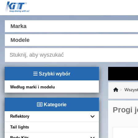
Marka
Modele
Szybki wybór
Według marki i modelu
Wszyst
Kategorie
Progi 
Reflektory
Tail lights
Body Kits