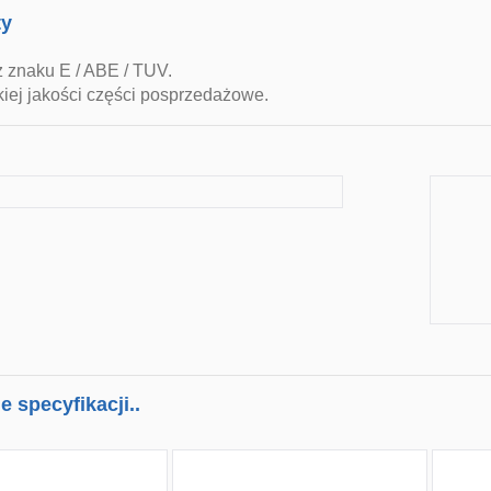
ty
z znaku E / ABE / TUV.
iej jakości części posprzedażowe.
 specyfikacji..