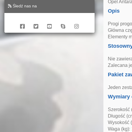
Opel Antar
Śledź nas na
Opis
Progi progo
Główna czę
Elementy m
Stosown
Nie zawiera
Zalecana j
Pakiet za
Jeden zest
Wymiary 
Szerokość 
Długość (c
Wysokość (
Waga (kg):