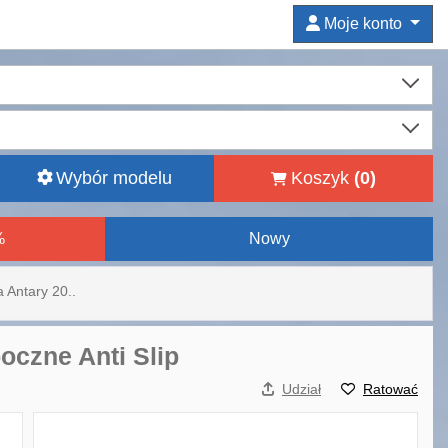
Moje konto
Wybór modelu
Koszyk
(
0
)
%
Nowy
 Antary 20..
oczne Anti Slip
Udział
Ratować