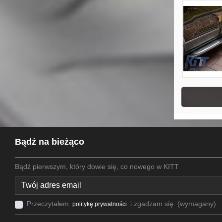
Bądź na bieżąco
Bądź pierwszym, który dowie się, co nowego w KITT
Przeczytałem
i zgadzam się. (wymagany)
politykę prywatności