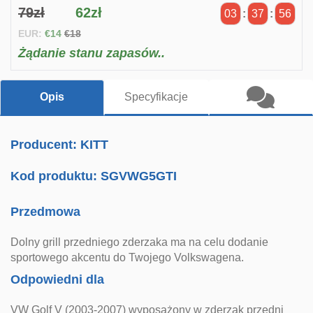
79zł
62zł
03
:
37
:
56
EUR:
€14
€18
Żądanie stanu zapasów..
Opis
Specyfikacje
Producent: KITT
Kod produktu:
SGVWG5GTI
Przedmowa
Dolny grill przedniego zderzaka ma na celu dodanie
sportowego akcentu do Twojego Volkswagena.
Odpowiedni dla
VW Golf V (2003-2007) wyposażony w zderzak przedni