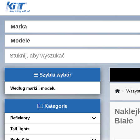
Marka
Modele
Szybki wybór
Według marki i modelu
Wszyst
Kategorie
Naklej
Reflektory
Białe
Tail lights
Body Kits