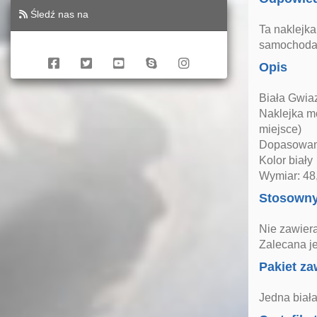
Śledź nas na
Ta naklejka
samochodam
Opis
Biała Gwiaz
Naklejka mo
miejsce)
Dopasowani
Kolor biały
Wymiar: 48
Stosown
Nie zawiera
Zalecana j
Pakiet za
Jedna biała