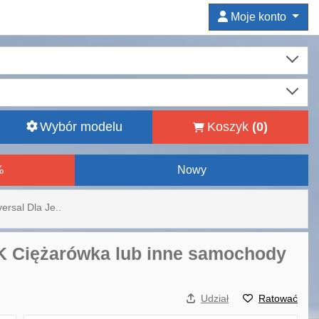
Moje konto
Wybór modelu
Koszyk
(
0
)
%
Nowy
ersal Dla Je..
JK Ciężarówka lub inne samochody
Udział
Ratować