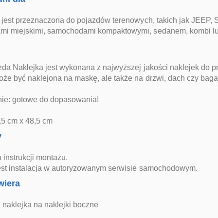
 jest przeznaczona do pojazdów terenowych, takich jak JEEP, S
i miejskimi, samochodami kompaktowymi, sedanem, kombi lub
da Naklejka jest wykonana z najwyższej jakości naklejek do p
że być naklejona na maskę, ale także na drzwi, dach czy bagaż
e: gotowe do dopasowania!
,5 cm x 48,5 cm
y
 instrukcji montażu.
est instalacja w autoryzowanym serwisie samochodowym.
wiera
 naklejka na naklejki boczne