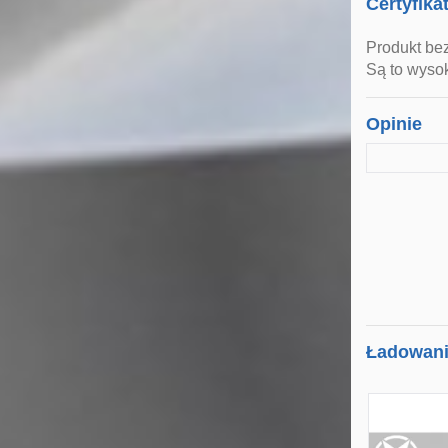
Certyfika
Produkt be
Są to wysok
Opinie
Ładowanie