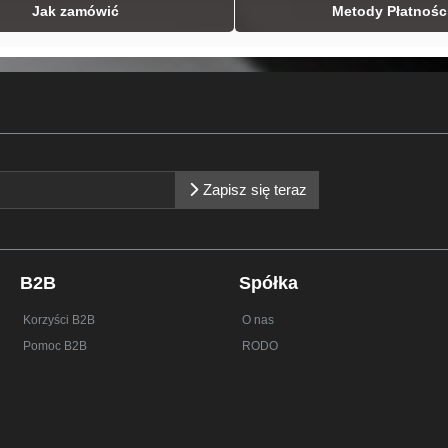
Jak zamówić
Metody Płatnośc
Zapisz się teraz
B2B
Spółka
Korzyści B2B
O nas
Pomoc B2B
RODO