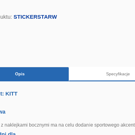
uktu:
STICKERSTARW
Opis
Specyfikacje
t: KITT
wa
a z naklejkami bocznymi ma na celu dodanie sportowego akcent
ni dla