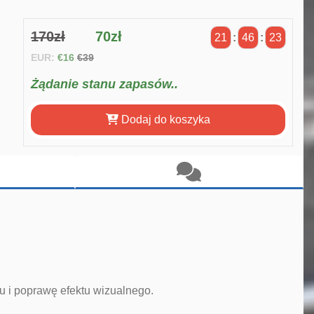
170zł
70zł
21
:
46
:
22
EUR:
€16
€39
Żądanie stanu zapasów..
Dodaj do koszyka
u i poprawę efektu wizualnego.