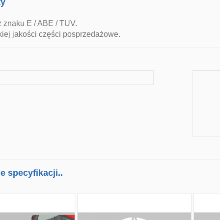
ty
z znaku E / ABE / TUV.
iej jakości części posprzedażowe.
 specyfikacji..