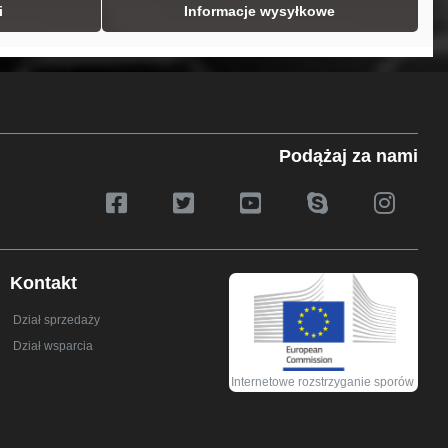
i
Informacje wysyłkowe
Podążaj za nami
Kontakt
Dział sprzedaży
Dział wsparcia
Internetowe rozstrzyganie sporów