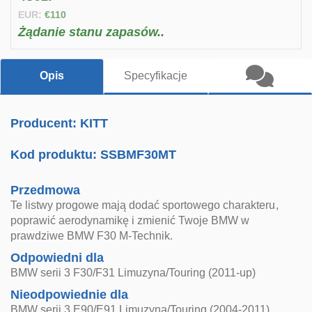
EUR:
€110
Żądanie stanu zapasów..
Opis
Specyfikacje
Producent: KITT
Kod produktu:
SSBMF30MT
Przedmowa
Te listwy progowe mają dodać sportowego charakteru,
poprawić aerodynamikę i zmienić Twoje BMW w
prawdziwe BMW F30 M-Technik.
Odpowiedni dla
BMW serii 3 F30/F31 Limuzyna/Touring (2011-up)
Nieodpowiednie dla
BMW serii 3 E90/E91 Limuzyna/Touring (2004-2011)