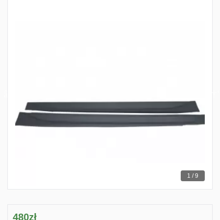
1 / 9
480zł