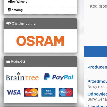
Alloy Wheels
Kod prod
Katalog
Oficjalny partner
Płatności
Producen
Przedmo
Nowy model
Odpowied
BMW Seria 
Nieodpow