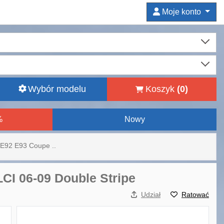
Moje konto
Wybór modelu
Koszyk
(
0
)
%
Nowy
E92 E93 Coupe ..
CI 06-09 Double Stripe
Udział
Ratować