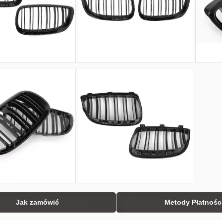
Jak zamówić
Metody Płatnośc