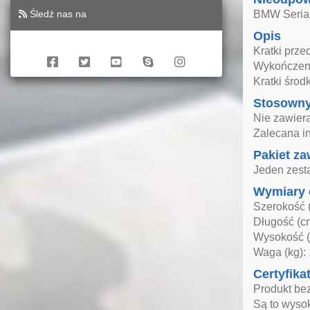
Śledź nas na
BMW Seria 
Opis
Kratki prze
Wykończeni
Kratki śro
Stosown
Nie zawiera
Zalecana i
Pakiet za
Jeden zest
Wymiary 
Szerokość 
Długość (c
Wysokość (
Waga (kg): 
Certyfika
Produkt be
Są to wysok