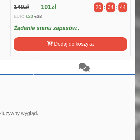
140zł
101zł
20
:
34
:
44
EUR:
€23
€32
Żądanie stanu zapasów..
Dodaj do koszyka
kluzywny wygląd.