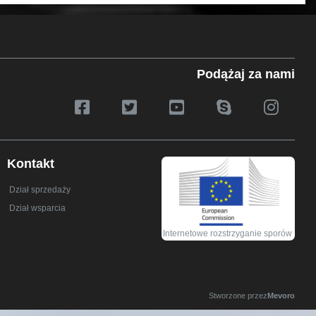
Podążaj za nami
Kontakt
Dział sprzedaży
Dział wsparcia
Internetowe rozstrzyganie sporów
Stworzone przez
Mevoro