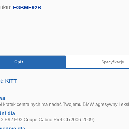
uktu:
FGBME92B
Opis
Specyfikacje
t: KITT
wa
 kratek centralnych ma nadać Twojemu BMW agresywny i eks
ni dla
3 E92 E93 Coupe Cabrio PreLCI (2006-2009)
iednie dla