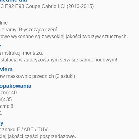
3 E92 E93 Coupe Cabrio LCI (2010-2015)
dnie
e ramy: Błyszcząca czerń
dkowe wykonane są z wysokiej jakości tworzyw sztucznych.
y
 instrukcji montażu.
nstalacja w autoryzowanym serwisie samochodowym!
wiera
aw maskownic przednich (2 sztuki)
opakowania
(cm): 40
m): 35
cm): 8
1
ty
z znaku E / ABE / TUV.
iej jakości części posprzedażowe.