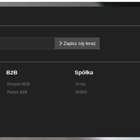
Zapisz się teraz
B2B
Spółka
Korzyści B2B
O nas
Pomoc B2B
RODO