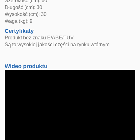
Szerokość (cm): 60
Długość (cm): 30
Wysokość (cm): 30
Waga (kg): 9
Certyfikaty
Produkt bez znaku E/ABE/TUV.
Są to wysokiej jakości części na rynku wtórnym.
Wideo produktu