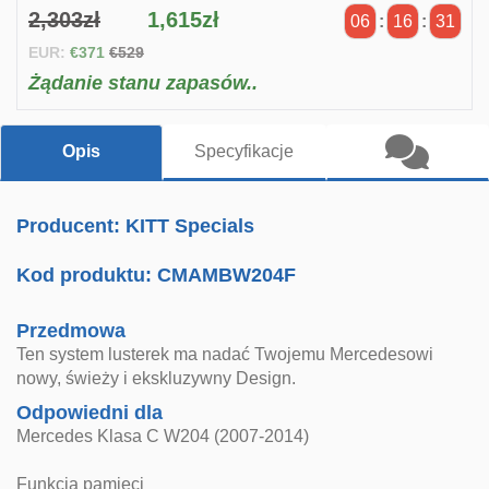
2,303zł
1,615zł
06
:
16
:
31
EUR:
€371
€529
Żądanie stanu zapasów..
Opis
Specyfikacje
Producent: KITT Specials
Kod produktu:
CMAMBW204F
Przedmowa
Ten system lusterek ma nadać Twojemu Mercedesowi
nowy, świeży i ekskluzywny Design.
Odpowiedni dla
Mercedes Klasa C W204 (2007-2014)
Funkcja pamięci