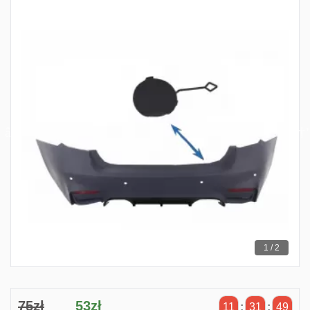
1 / 2
75zł
53zł
11
:
31
:
49