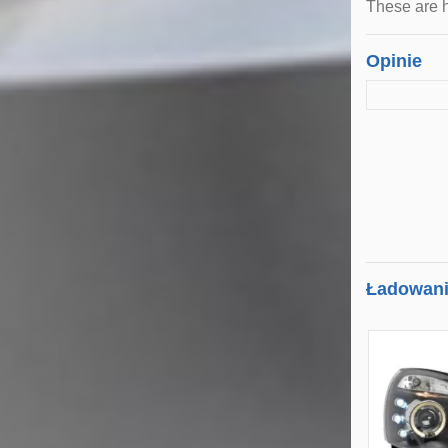
These are h
Opinie
Ładowanie