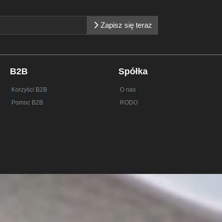
Zapisz się teraz
B2B
Spółka
Korzyści B2B
O nas
Pomoc B2B
RODO