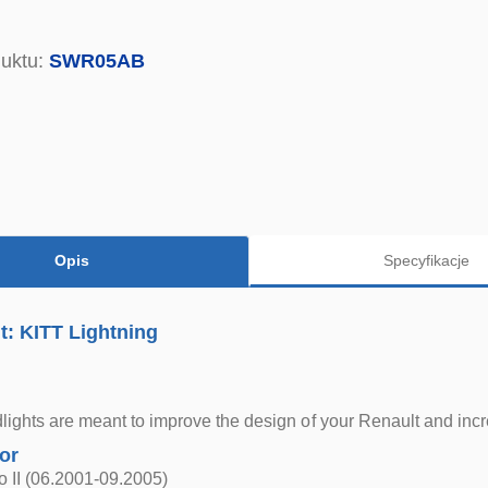
uktu:
SWR05AB
Opis
Specyfikacje
: KITT Lightning
ights are meant to improve the design of your Renault and incr
for
o II (06.2001-09.2005)