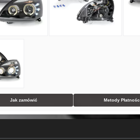
Jak zamówić
Metody Płatnośc