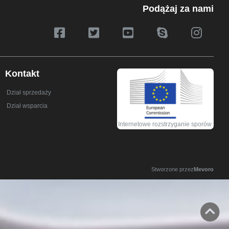
Podążaj za nami
Kontakt
Dział sprzedaży
Dział wsparcia
Internetowe rozstrzyganie sporów
Stworzone przez
Mevoro