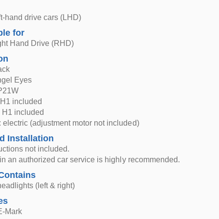
eft-hand drive cars (LHD)
ble for
ght Hand Drive (RHD)
on
ack
ngel Eyes
 P21W
H1 included
 H1 included
 electric (adjustment motor not included)
d Installation
ructions not included.
n in an authorized car service is highly recommended.
Contains
eadlights (left & right)
es
 E-Mark