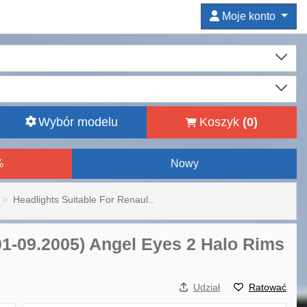
Moje konto
Wybór modelu
Koszyk
(
0
)
%
Nowy
Headlights Suitable For Renaul..
2001-09.2005) Angel Eyes 2 Halo Rims
Udział
Ratować