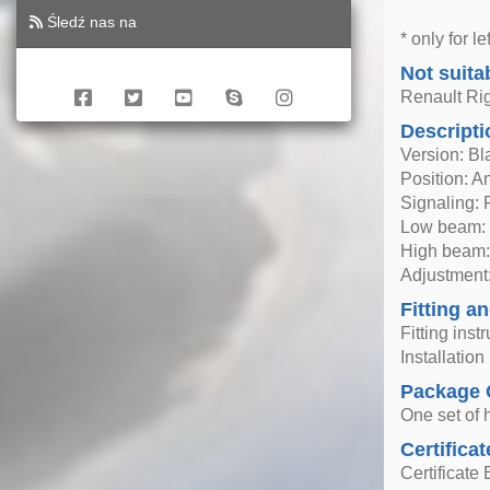
Śledź nas na
* only for l
Not suita
Renault Ri
Descripti
Version: Bl
Position: A
Signaling:
Low beam: 
High beam:
Adjustment:
Fitting an
Fitting inst
Installatio
Package 
One set of h
Certificat
Certificate