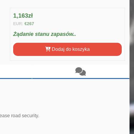
1,163zł
EUR:
€267
Żądanie stanu zapasów..
Dodaj do koszyka
ease road security.