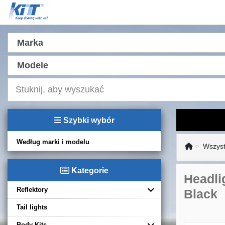
Marka
Modele
Szybki wybór
Według marki i modelu
Wszyst
Kategorie
Headli
Reflektory
Black
Tail lights
Body Kits