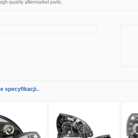
igh quality aftermarket parts.
 specyfikacji..