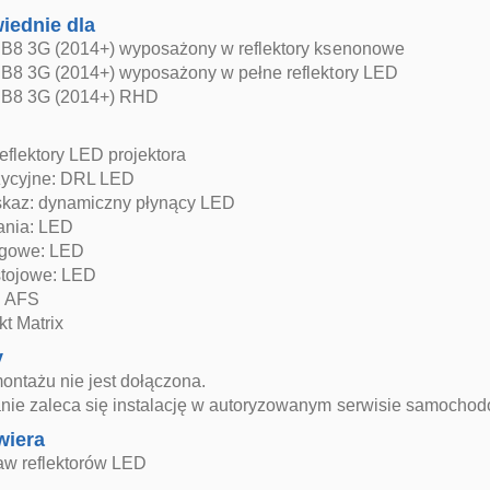
iednie dla
B8 3G (2014+) wyposażony w reflektory ksenonowe
B8 3G (2014+) wyposażony w pełne reflektory LED
 B8 3G (2014+) RHD
flektory LED projektora
zycyjne: DRL LED
kaz: dynamiczny płynący LED
jania: LED
ogowe: LED
stojowe: LED
i AFS
t Matrix
y
montażu nie jest dołączona.
ie zaleca się instalację w autoryzowanym serwisie samocho
wiera
aw reflektorów LED