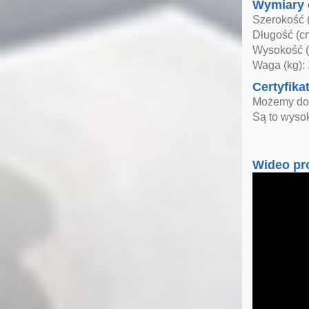
Wymiary 
Szerokość 
Długość (c
Wysokość (
Waga (kg):
Certyfika
Możemy dost
Są to wysok
Wideo pr