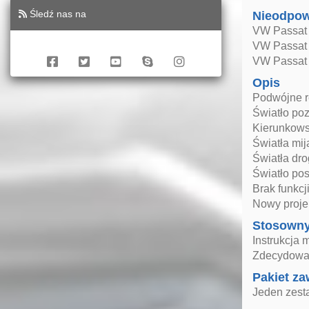
Śledź nas na
Nieodpow
VW Passat 
VW Passat 
VW Passat
Opis
Podwójne re
Światło po
Kierunkows
Światła mi
Światła dr
Światło po
Brak funkcj
Nowy projek
Stosown
Instrukcja 
Zdecydowan
Pakiet za
Jeden zest