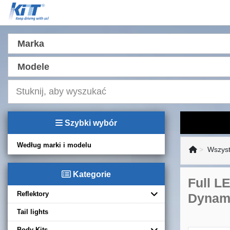
Marka
Modele
Szybki wybór
Według marki i modelu
Wszyst
Kategorie
Full L
Reflektory
Dynami
Tail lights
Body Kits