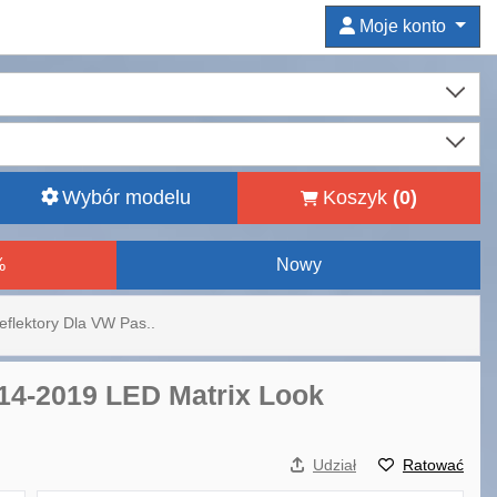
Moje konto
Wybór modelu
Koszyk
(
0
)
%
Nowy
eflektory Dla VW Pas..
014-2019 LED Matrix Look
Udział
Ratować