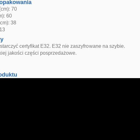
opakowania
(cm): 70
m): 60
cm): 38
 13
ty
arczyć certyfikat E32. E32 nie zaszyfrowane na szybie.
iej jakości części posprzedażowe.
oduktu