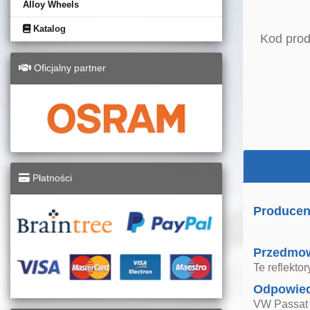
Alloy Wheels
Katalog
Kod prod
Oficjalny partner
Płatności
Producen
Przedmo
Te reflekt
Odpowied
VW Passat 