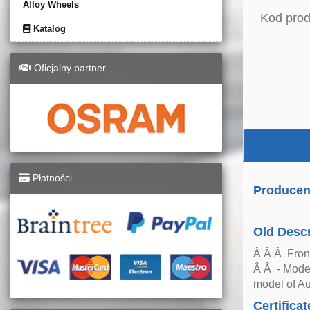
Alloy Wheels
Kod prod
Katalog
Oficjalny partner
Płatności
Producen
Old Descr
Â Â Â Fron
Â Â - Model
model of A
Certificat