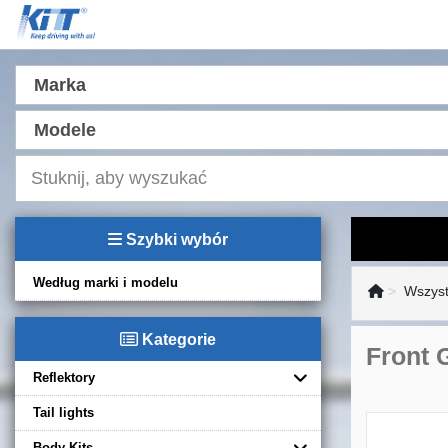
Marka
Modele
Szybki wybór
Według marki i modelu
Wszyst
Kategorie
Front 
Reflektory
Tail lights
Body Kits