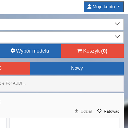
Moje konto
Wybór modelu
Koszyk
(
0
)
%
Nowy
ble For AUDI ..
3
Udział
Ratować