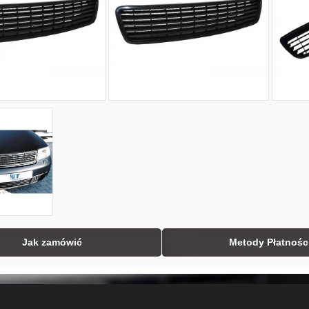
Jak zamówić
Metody Płatnośc