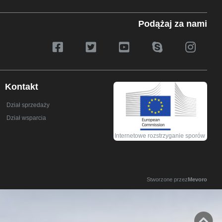
Podążaj za nami
Kontakt
Dział sprzedaży
Dział wsparcia
Internetowe rozstrzyganie sporów
Stworzone przez
Mevoro