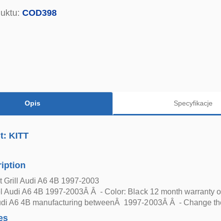
uktu:
COD398
Opis
Specyfikacje
t: KITT
iption
t Grill Audi A6 4B 1997-2003
 Audi A6 4B 1997-2003Â Â - Color: Black 12 month warranty on 
udi A6 4B manufacturing betweenÂ 1997-2003Â Â - Change the 
es