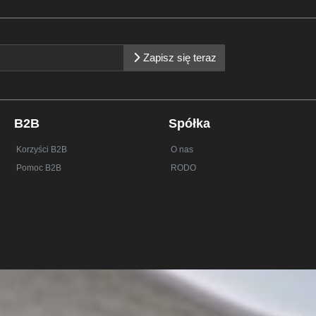
Zapisz się teraz
B2B
Spółka
Korzyści B2B
O nas
Pomoc B2B
RODO