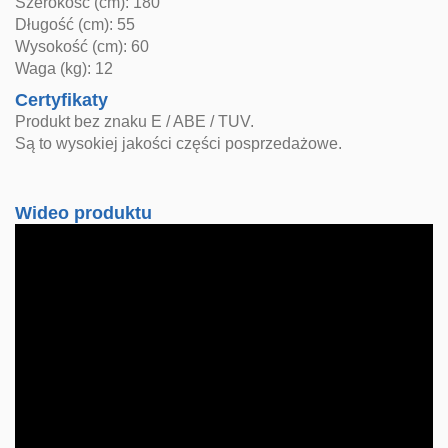
Szerokość (cm): 180
Długość (cm): 55
Wysokość (cm): 60
Waga (kg): 12
Certyfikaty
Produkt bez znaku E / ABE / TUV.
Są to wysokiej jakości części posprzedażowe.
Wideo produktu