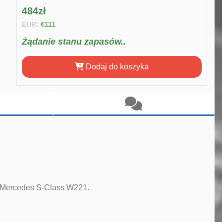
484zł
EUR:
€111
Żądanie stanu zapasów..
Dodaj do koszyka
u Mercedes S-Class W221.