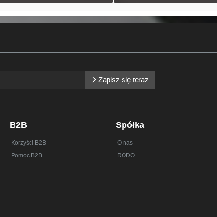
Zapisz się teraz
B2B
Spółka
Korzyści B2B
O nas
Pomoc B2B
RODO