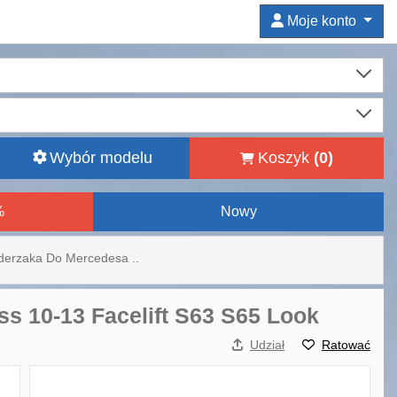
Moje konto
Wybór modelu
Koszyk
(
0
)
%
Nowy
derzaka Do Mercedesa ..
s 10-13 Facelift S63 S65 Look
Udział
Ratować