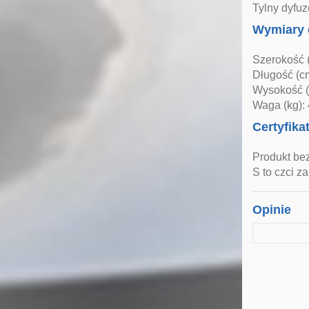
Tylny dyfuz
Wymiary 
Szerokość 
Długość (c
Wysokość (
Waga (kg): 
Certyfika
Produkt be
S to czci 
Opinie