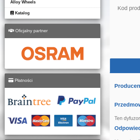
Alloy Wheels
Kod prod
Katalog
Oficjalny partner
Płatności
Producen
Przedmo
Ten dyfuzo
Odpowied