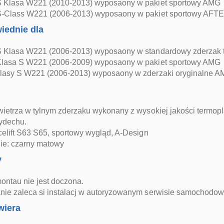
 Klasa W221 (2010-2013) wyposaony w pakiet sportowy AMG
S-Class W221 (2006-2013) wyposaony w pakiet sportowy 
iednie dla
 Klasa W221 (2006-2013) wyposaony w standardowy zderzak t
lasa S W221 (2006-2009) wyposaony w pakiet sportowy AMG
lasy S W221 (2006-2013) wyposaony w zderzaki oryginalne A
wietrza w tylnym zderzaku wykonany z wysokiej jakości termop
ydechu.
elift S63 S65, sportowy wygląd, A-Design
e: czarny matowy
y
montau nie jest doczona.
ie zaleca si instalacj w autoryzowanym serwisie samochodo
wiera