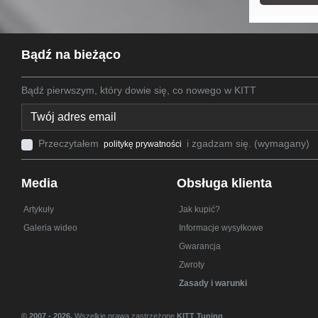
Bądź na bieżąco
Bądź pierwszym, który dowie się, co nowego w KITT
Przeczytałem
i zgadzam się. (wymagany)
politykę prywatności
Media
Obsługa klienta
Artykuły
Jak kupić?
Galeria wideo
Informacje wysyłkowe
Gwarancja
Zwroty
Zasady i warunki
© 2007 - 2026.
Wszelkie prawa zastrzeżone
KITT Tuning