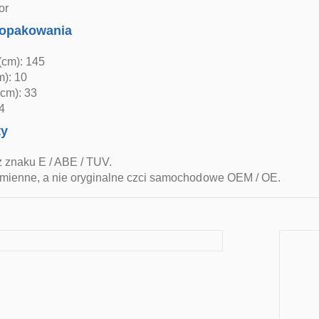
or
opakowania
(cm): 145
m): 10
cm): 33
4
ty
z znaku E / ABE / TUV.
zamienne, a nie oryginalne czci samochodowe OEM / OE.