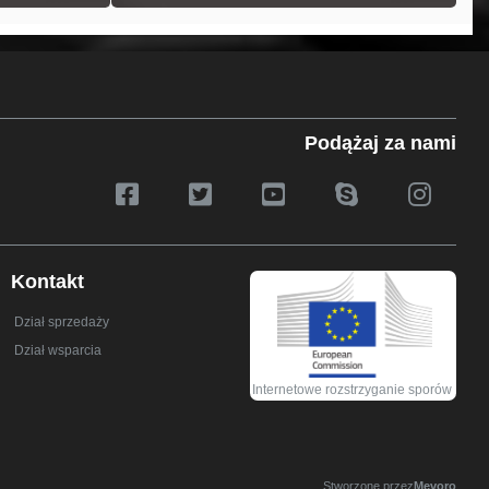
Podążaj za nami
Kontakt
Dział sprzedaży
Dział wsparcia
Internetowe rozstrzyganie sporów
Stworzone przez
Mevoro