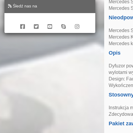
Mercedes S
Śledź nas na
Mercedes 
Nieodpow
Mercedes S
Mercedes K
Mercedes k
Opis
Dyfuzor po
wylotami w
Design: Fac
Wykończeni
Stosown
Instrukcja 
Zdecydowan
Pakiet za