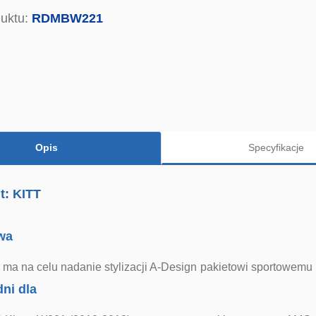
uktu:
RDMBW221
Opis
Specyfikacje
t: KITT
wa
r ma na celu nadanie stylizacji A-Design pakietowi sportowem
ni dla