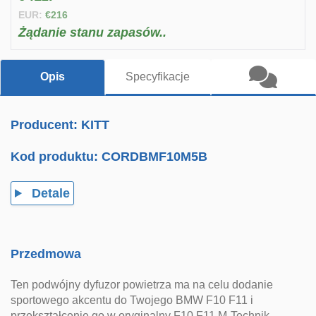
EUR:
€216
Żądanie stanu zapasów..
Opis
Specyfikacje
Producent: KITT
Kod produktu:
CORDBMF10M5B
Detale
Przedmowa
Ten podwójny dyfuzor powietrza ma na celu dodanie
sportowego akcentu do Twojego BMW F10 F11 i
przekształcenie go w oryginalny F10 F11 M-Technik