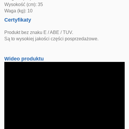
Wysokość (cm): 35
Waga (kg): 10
Certyfikaty
Produkt bez znaku E / ABE / TUV.
Są to wysokiej jakości części posprzedażowe.
Wideo produktu