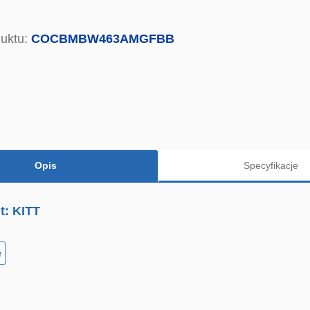
uktu:
COCBMBW463AMGFBB
Opis
Specyfikacje
t: KITT
e