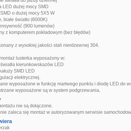
 światła do jazdy dziennej
ia LED dużej mocy SMD
 SMD o dużej mocy 5X5 W
, białe światło (6000K)
ensywność (900 lumenów)
ny z komputerem pokładowym (bez błędów)
onany z wysokiej jakości stali nierdzewnej 304.
montaż lusterka wyposażony w:
 światła kierunkowskazów LED
 kałuży SMD LED
gulacji elektrycznej.
rzane wyposażone w funkcję martwego punktu i diodę LED do 
ustrzane wyposażone są w system podgrzewania.
y
montażu nie są dołączone.
ie zaleca się montaż w autoryzowanym serwisie samochodo
wiera
erzak