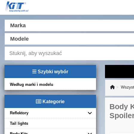
Marka
Modele
Szybki wybór
Według marki i modelu
Wszyst
Kategorie
Body K
Reflektory
Spoile
Tail lights
Body Kits