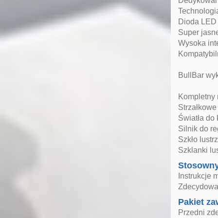
Dedykowane
Technolog
Dioda LED
Super jasne
Wysoka int
Kompatybil
BullBar wyk
Kompletny 
Strzałkowe
Światła do
Silnik do re
Szkło lust
Szklanki l
Stosown
Instrukcje 
Zdecydowan
Pakiet za
Przedni zd