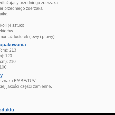
zedłużający przedniego zderzaka
ler przedniego zderzaka
atka
oli (4 sztuki)
ektorów
ontaż lusterek (lewy i prawy)
opakowania
(cm): 213
m): 120
cm): 210
 100
ty
z znaku E/ABE/TUV.
iej jakości części zamienne.
oduktu