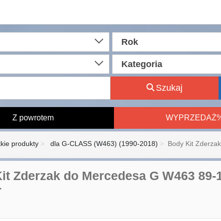
Rok
Kategoria
Szukaj
Z powrotem
WYPRZEDAŻ
kie produkty
dla G-CLASS (W463) (1990-2018)
Body Kit Zderza
it Zderzak do Mercedesa G W463 89-1
r