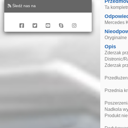
Przedmo
Śledź nas na
Ta komplet
Odpowied
Mercedes K
Nieodpow
Oryginaln
Opis
Zderzak prz
Distronic/Ra
Zderzak prz
Przedłużen
Przednia k
Poszerzeni
Nadkola wy
Produkt nie