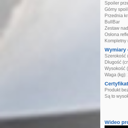
Spoiler pr
Górny spoi
Przednia kr
BullBar
Zestaw nadk
Osłona refl
Kompletny m
Wymiary 
Szerokość 
Długość (c
Wysokość (
Waga (kg):
Certyfika
Produkt be
Są to wysok
Wideo pr