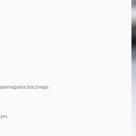
wspomagania bocznego.
wym.