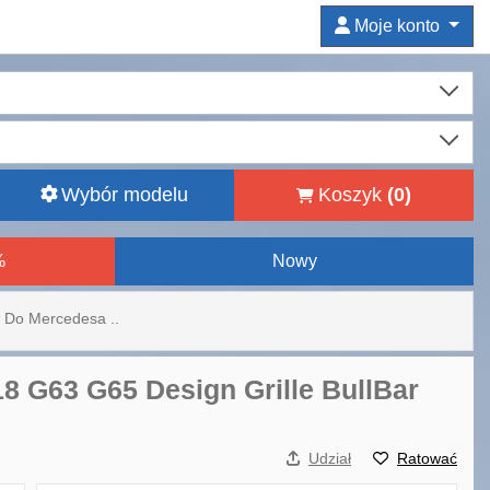
Moje konto
Wybór modelu
Koszyk
(
0
)
%
Nowy
k Do Mercedesa ..
8 G63 G65 Design Grille BullBar
Udział
Ratować