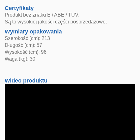
Certyfikaty
Produkt bez znaku E / ABE / TUV.
Są to wysokiej jakości części posprzedażowe.
Wymiary opakowania
Szerokość (cm): 213
Długość (cm): 57
Wysokość (cm): 96
Waga (kg): 30
Wideo produktu