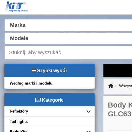
Marka
Modele
Szybki wybór
Według marki i modelu
Wszyst
Kategorie
Body K
Reflektory
GLC63
Tail lights
Body Kits