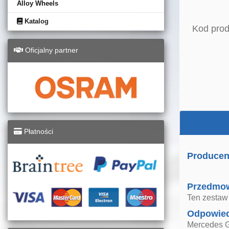
Alloy Wheels
Katalog
Kod prod
Oficjalny partner
Płatności
Producen
Przedmo
Ten zestaw
Odpowied
Mercedes G