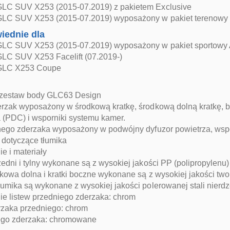
LC SUV X253 (2015-07.2019) z pakietem Exclusive
LC SUV X253 (2015-07.2019) wyposażony w pakiet terenowy
iednie dla
LC SUV X253 (2015-07.2019) wyposażony w pakiet sportowy
LC SUV X253 Facelift (07.2019-)
GLC X253 Coupe
 zestaw body GLC63 Design
rzak wyposażony w środkową kratkę, środkową dolną kratkę, bo
 (PDC) i wsporniki systemu kamer.
lnego zderzaka wyposażony w podwójny dyfuzor powietrza, wspo
dotyczące tłumika
e i materiały
edni i tylny wykonane są z wysokiej jakości PP (polipropylen
kowa dolna i kratki boczne wykonane są z wysokiej jakości tw
umika są wykonane z wysokiej jakości polerowanej stali nierd
e listew przedniego zderzaka: chrom
rzaka przedniego: chrom
nego zderzaka: chromowane