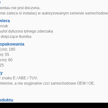
y
montau nie jest doczona.
ie zaleca si instalacj w autoryzowanym serwisie samochodo
wiera
erzak
ylot dyfuzora tylnego zderzaka
dotyczące tłumika
opakowania
(cm): 180
m): 55
cm): 60
 25
ty
z znaku E / ABE / TUV.
zamienne, a nie oryginalne czci samochodowe OEM / OE.
oduktu