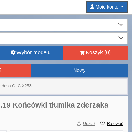
Moje konto
Wybór modelu
Koszyk
(
0
)
%
Nowy
cedesa GLC X253..
.19 Końcówki tłumika zderzaka
Udział
Ratować