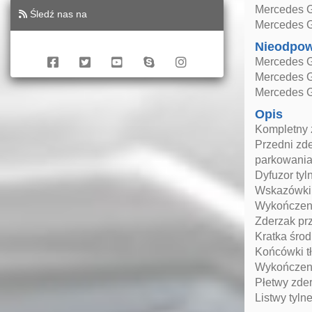
Mercedes G
Śledź nas na
Mercedes G
Nieodpow
Mercedes G
Mercedes G
Mercedes 
Opis
Kompletny
Przedni zde
parkowania
Dyfuzor ty
Wskazówki 
Wykończeni
Zderzak prz
Kratka środ
Końcówki tł
Wykończeni
Płetwy zde
Listwy tyl