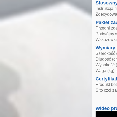
Stosown
Instrukcja 
Zdecydowan
Pakiet za
Przedni zd
Podwójny w
Wskazówki 
Wymiary 
Szerokość 
Długość (c
Wysokość (
Waga (kg):
Certyfika
Produkt be
S to czci 
Wideo pr