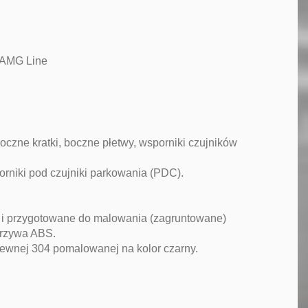
 AMG Line
czne kratki, boczne płetwy, wsporniki czujników
rniki pod czujniki parkowania (PDC).
u) i przygotowane do malowania (zagruntowane)
orzywa ABS.
zewnej 304 pomalowanej na kolor czarny.