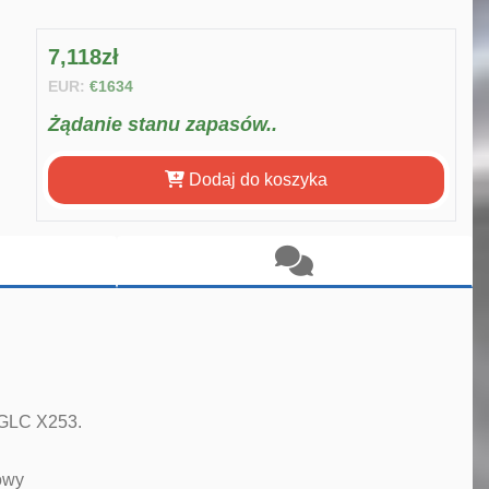
7,118zł
EUR:
€1634
Żądanie stanu zapasów..
Dodaj do koszyka
 GLC X253.
owy