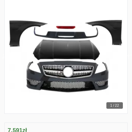
1 / 22
7,591zł