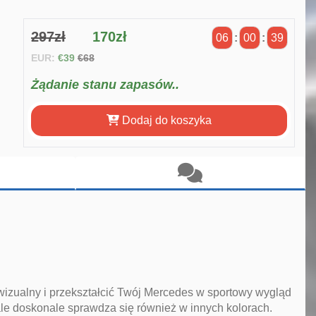
297zł
170zł
06
:
00
:
38
EUR:
€39
€68
Żądanie stanu zapasów..
Dodaj do koszyka
wizualny i przekształcić Twój Mercedes w sportowy wygląd
le doskonale sprawdza się również w innych kolorach.