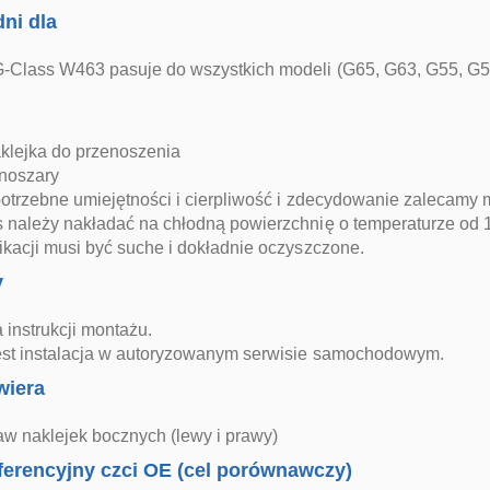
ni dla
-Class W463 pasuje do wszystkich modeli (G65, G63, G55, G
aklejka do przenoszenia
mnoszary
 potrzebne umiejętności i cierpliwość i zdecydowanie zalecam
s należy nakładać na chłodną powierzchnię o temperaturze od 
ikacji musi być suche i dokładnie oczyszczone.
y
 instrukcji montażu.
est instalacja w autoryzowanym serwisie samochodowym.
wiera
aw naklejek bocznych (lewy i prawy)
ferencyjny czci OE (cel porównawczy)