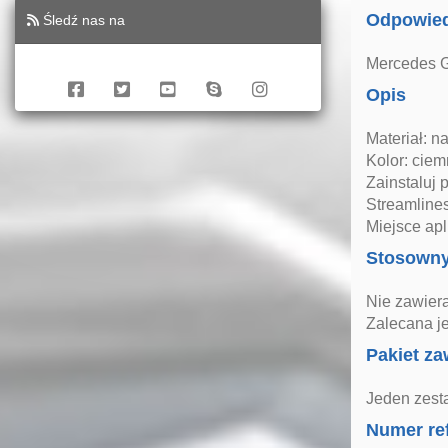
Odpowied
Śledź nas na
Mercedes G
Opis
Materiał: n
Kolor: cie
Zainstaluj
Streamline
Miejsce apl
Stosown
Nie zawiera
Zalecana j
Pakiet za
Jeden zest
Numer re