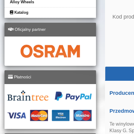
Alloy Wheels
Katalog
Kod prod
Oficjalny partner
Płatności
Producen
Przedmo
Te winylowe
Klasy G. S