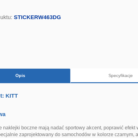
uktu:
STICKERW463DG
Opis
Specyfikacje
t: KITT
wa
 naklejki boczne mają nadać sportowy akcent, poprawić efekt 
pecjalnie zaprojektowany do samochodów w kolorze czarnym, a