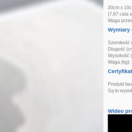
20cm x 10
(7,87 cala x
Waga przesy
Wymiary 
Szerokość 
Długość (cm
Wysokość (
Waga (kg): 
Certyfika
Produkt be
Są to wysok
Wideo pr