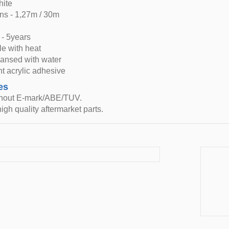
hite
ns - 1,27m / 30m
 - 5years
le with heat
eansed with water
t acrylic adhesive
es
thout E-mark/ABE/TUV.
igh quality aftermarket parts.