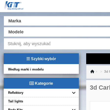
Marka
Modele
Szybki wybór
Według marki i modelu
3d 
Kategorie
3d Carb
Reflektory
Tail lights
Body Kits