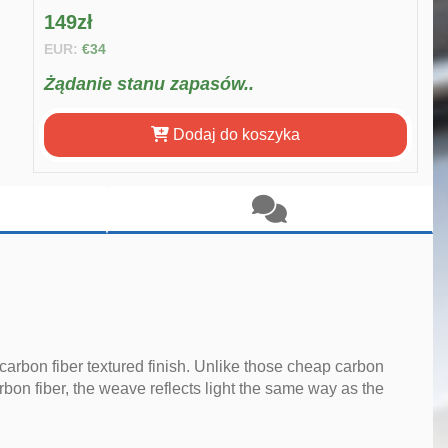
149zł
EUR:
€34
Żądanie stanu zapasów..
Dodaj do koszyka
 carbon fiber textured finish. Unlike those cheap carbon
rbon fiber, the weave reflects light the same way as the