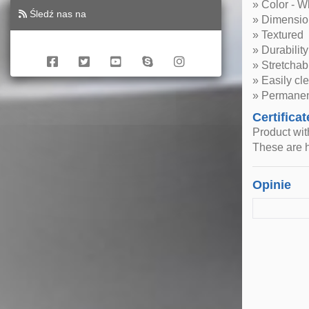
» Color - W
Śledź nas na
» Dimensio
» Textured
» Durability
» Stretchab
» Easily cl
» Permanen
Certificat
Product wi
These are h
Opinie