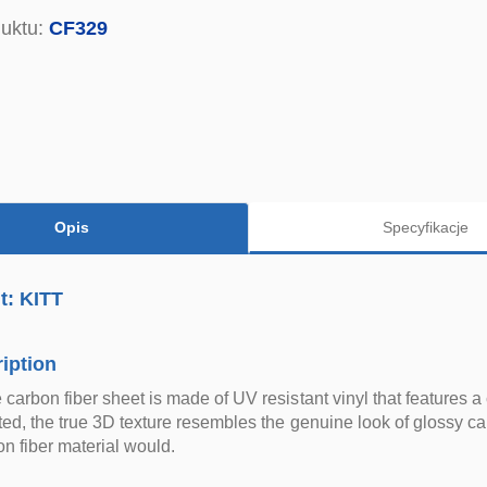
uktu:
CF329
Opis
Specyfikacje
t: KITT
iption
 carbon fiber sheet is made of UV resistant vinyl that features a
nted, the true 3D texture resembles the genuine look of glossy ca
on fiber material would.