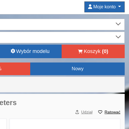
Moje konto
Wybór modelu
Koszyk
(
0
)
%
Nowy
meters
Udział
Ratować